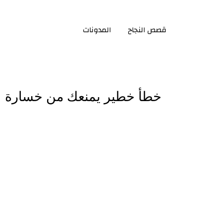
قصص النجاح
المدونات
خطأ خطير يمنعك من خسارة ا