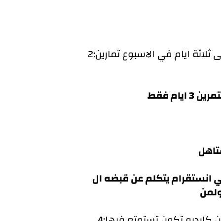
2:إذا تبغى تنحف بطريقة صحية ويكون جسمك متناسق وجميل لازم تتمرن مقاومة يومين الى ثلاثة ايام في الاسبوع تمارين
ام فقط
ل V في تمرين الظهر وانها سيئة وراح تضر نتائجك لكنه بالغ كثير في هذا
ولمن
4:عشان تزيد الحرق عندك وتحسن من صحتك بشكل عام وترفع من لياقتك القلبية تحتاج تمارين كارديو تكون تستمتع فيها