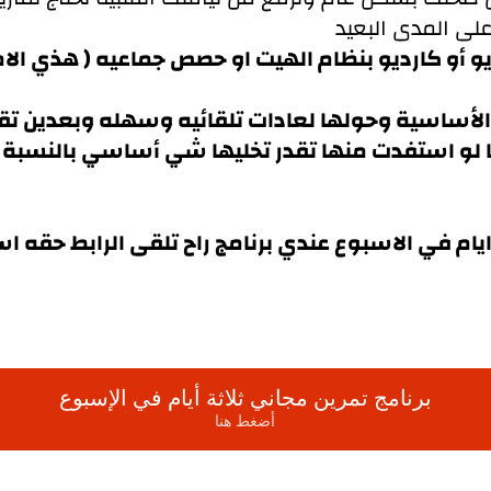
لى المدى البعيد
يو أو كارديو بنظام الهيت او حصص جماعيه ( هذي الامو
لأساسية وحولها لعادات تلقائيه وسهله وبعدين تقدر
ستفدت منها تقدر تخليها شي أساسي بالنسبة لك ان
برنامج تمرين مجاني ثلاثة أيام في الإسبوع
أضغط هنا