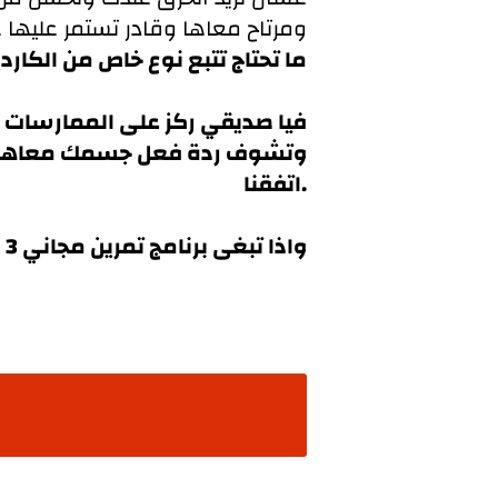
ومرتاح معاها وقادر تستمر عليها ع
ما تحتاج تتبع نوع خاص من الكارد
فيا صديقي ركز على الممارسات ا
وتشوف ردة فعل جسمك معاها لو ا
اتفقنا.
واذا تبغى برنامج تمرين مجاني 3 ايام في الاسبوع عندي برنامج راح تلقى الرابط حقه اسفل هذي المدونه