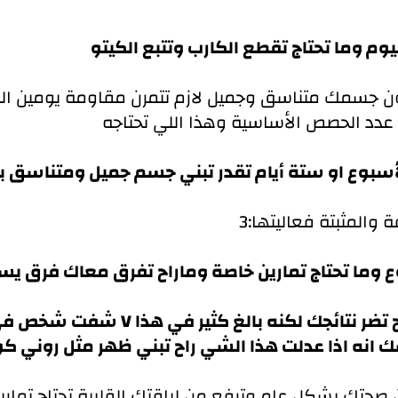
دد الحصص الأساسية وهذا اللي تحتاجه
وع او ستة أيام تقدر تبني جسم جميل ومتناسق بتمرين 3 اي
ة والمثبتة فعاليتها
شفت شخص في انستقرام يتكلم عن قبضه ا
انه اذا عدلت هذا الشي راح تبني ظهر مثل روني ك