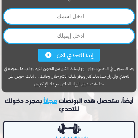
إبدأ للتحدي الآن
بعد التسجيل في التحدي بنجاح، راح ارسلك الكثير من المحتوى المفيد بجانب ما ستجده في
التحدي والى راح يساعدك كثير ويوفر عليك الكثير خلال رحلتك ... لذلك احرص على
متابعة صندوق الوراد الخاص ببريدك الإلكتروني
أيضاً، ستحصل هذه البونصات
مجاناً
بمجرد دخولك
للتحدي